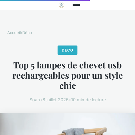
Accueil
›
Déco
DÉCO
Top 5 lampes de chevet usb
rechargeables pour un style
chic
Soan
•
8 juillet 2025
•
10 min de lecture