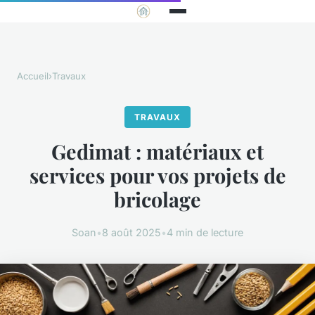
Accueil
›
Travaux
TRAVAUX
Gedimat : matériaux et
services pour vos projets de
bricolage
Soan
•
8 août 2025
•
4 min de lecture