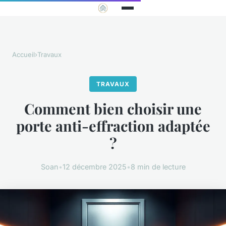
Accueil
›
Travaux
TRAVAUX
Comment bien choisir une
porte anti-effraction adaptée
?
Soan
•
12 décembre 2025
•
8 min de lecture