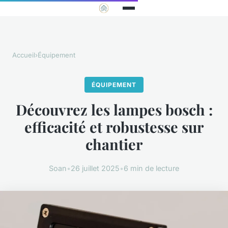
Accueil
›
Équipement
ÉQUIPEMENT
Découvrez les lampes bosch :
efficacité et robustesse sur
chantier
Soan
•
26 juillet 2025
•
6 min de lecture